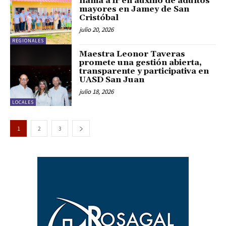
llama a ir en auxilio de adultos
mayores en Jamey de San
Cristóbal
julio 20, 2026
REGIONALES
Maestra Leonor Taveras
promete una gestión abierta,
transparente y participativa en
UASD San Juan
julio 18, 2026
LOCALES
1
2
3