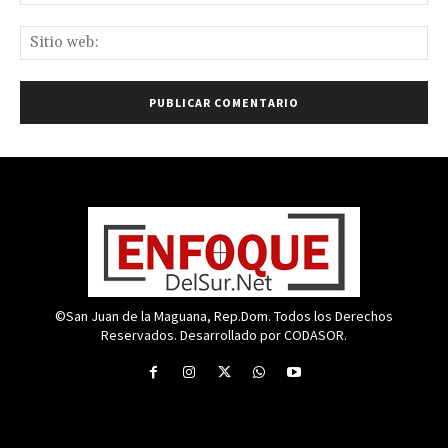
ele
Sit
we
©San Juan de la Maguana, Rep.Dom. Todos los Derechos
Reservados. Desarrollado por CODASOR.