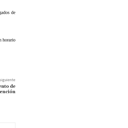
gados de
n horario
 siguiente
ento de
vención