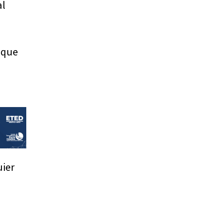
al
 que
uier