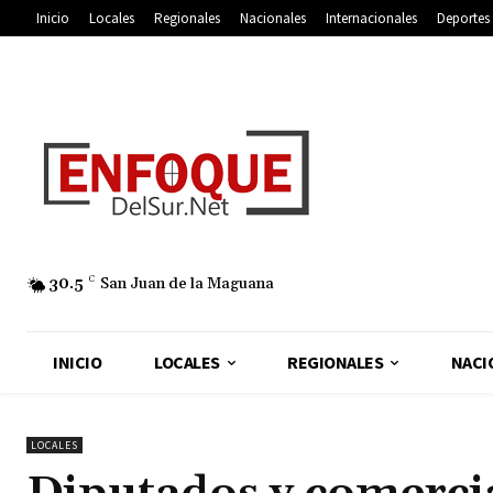
Inicio
Locales
Regionales
Nacionales
Internacionales
Deportes
30.5
C
San Juan de la Maguana
INICIO
LOCALES
REGIONALES
NACI
LOCALES