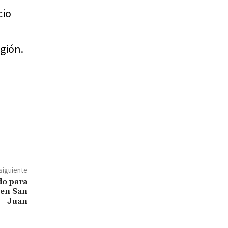
cio
gión.
 siguiente
do para
 en San
Juan