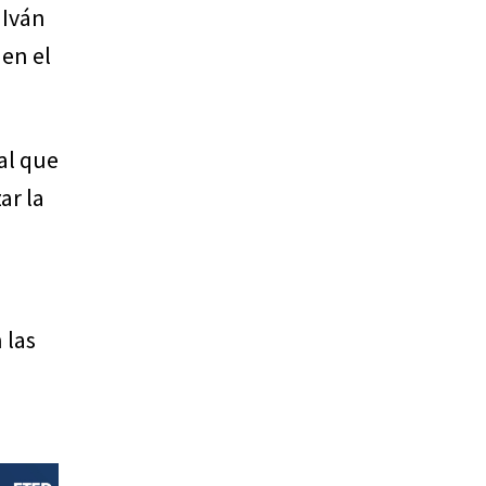
 Iván
 en el
al que
ar la
 las