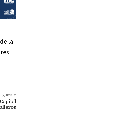
de la
ares
 siguiente
Capital
alleros