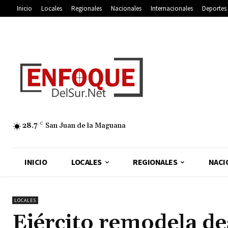
Inicio
Locales
Regionales
Nacionales
Internacionales
Deportes
28.7
C
San Juan de la Maguana
INICIO
LOCALES
REGIONALES
NACI
LOCALES
Ejército remodela d