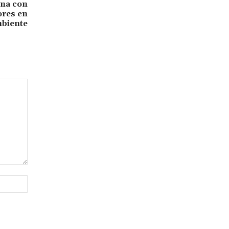
ina con
ores en
biente
Sitio
web: