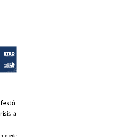
ifestó
isis a
no puede