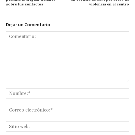
sobre tus contactos
violencia en el centro
Dejar un Comentario
Comentario:
No
Co
ele
Sit
we