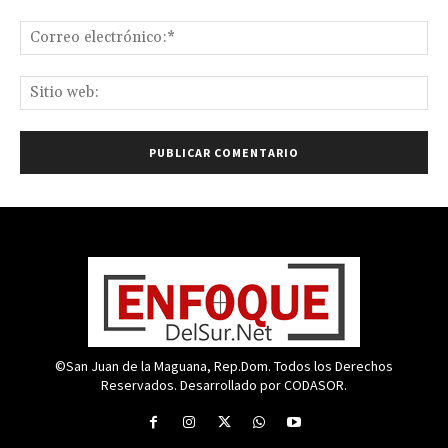
Co
ele
Sit
we
©San Juan de la Maguana, Rep.Dom. Todos los Derechos
Reservados. Desarrollado por CODASOR.