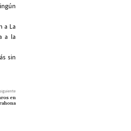
ningún
n a La
a a la
ás sin
 siguiente
aros en
rahona