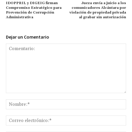
IDOPPRIL y DIGEIG firman
Jueza envía a juicio a los
Compromiso Estratégico para
comunicadores Alcántara por
Prevención de Corrupción
violación de propiedad privada
Administrativa
al grabar sin autorización
Dejar un Comentario
Comentario:
No
Co
ele