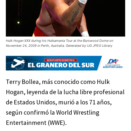
Hulk Hogan XXX during his Hulkamania Tour at the Burswood Dome on
November 24, 2009 in Perth, Australia. Generated by IJG JPEG Library
Terry Bollea, más conocido como Hulk
Hogan, leyenda de la lucha libre profesional
de Estados Unidos, murió a los 71 años,
según confirmó la World Wrestling
Entertainment (WWE).