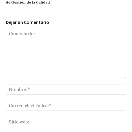
de Gestión de la Calidad
Dejar un Comentario
Comentario:
No
Co
ele
Sit
we