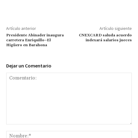
Artículo anterior
Artículo siguiente
Presidente Abinader inaugura
CNEXCARD saluda acuerdo
carretera Enriquillo–El
indexará salarios jueces
Higüero en Barahona
Dejar un Comentario
Comentario:
No