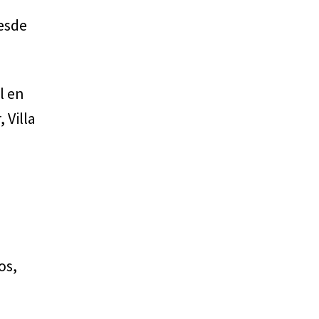
desde
l en
 Villa
os,