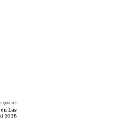
 siguiente
 en Las
al 2028