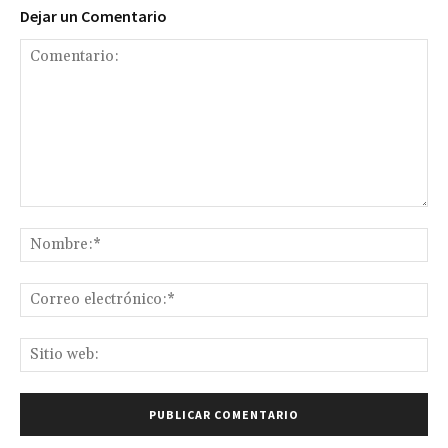
Dejar un Comentario
Comentario:
No
Co
ele
Sit
we