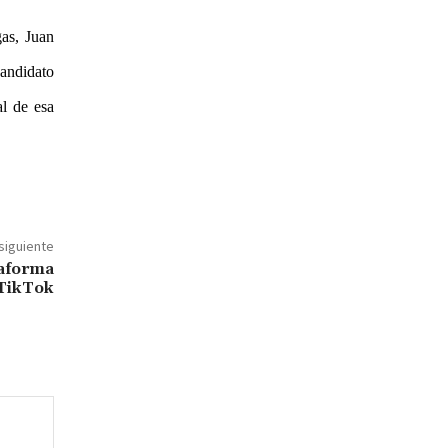
gas, Juan
andidato
l de esa
 siguiente
taforma
 TikTok