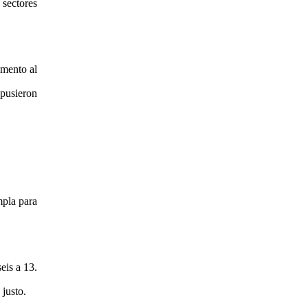
 sectores
omento al
 pusieron
mpla para
eis a 13.
justo.