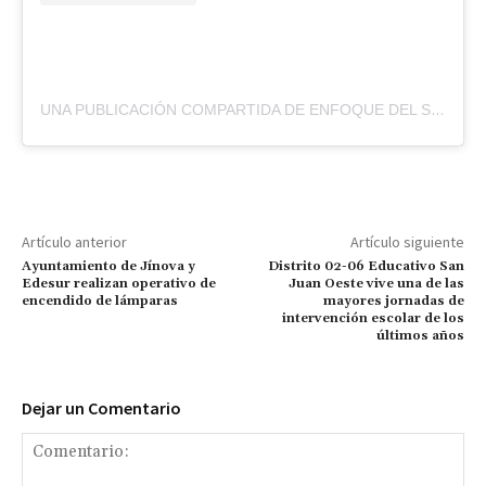
UNA PUBLICACIÓN COMPARTIDA DE ENFOQUE DEL SUR | PERIÓDICO DIGITAL (@ENFOQUEDELSURRD)
Artículo anterior
Artículo siguiente
Ayuntamiento de Jínova y
Distrito 02-06 Educativo San
Edesur realizan operativo de
Juan Oeste vive una de las
encendido de lámparas
mayores jornadas de
intervención escolar de los
últimos años
Dejar un Comentario