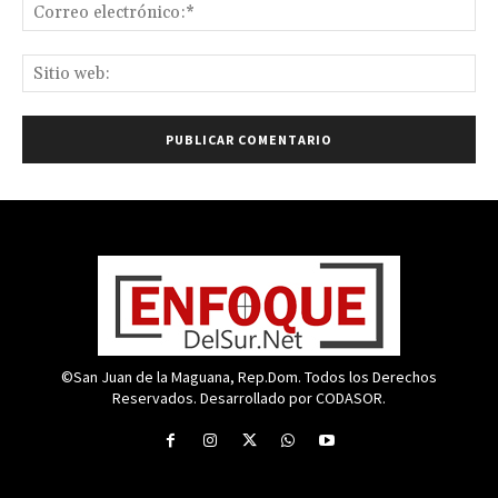
Co
ele
Sit
we
©San Juan de la Maguana, Rep.Dom. Todos los Derechos
Reservados. Desarrollado por CODASOR.