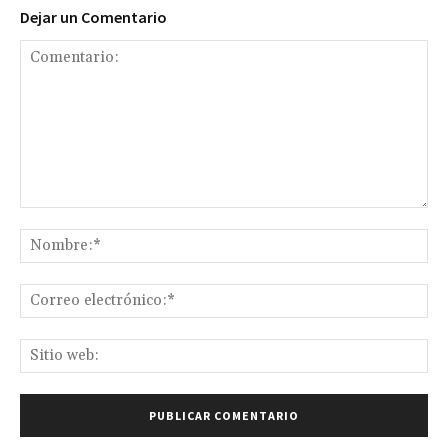
Dejar un Comentario
Comentario:
No
Co
ele
Sit
we