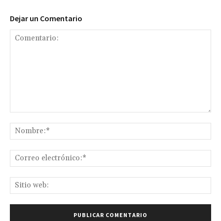
Dejar un Comentario
Comentario:
No
Co
ele
Sit
we