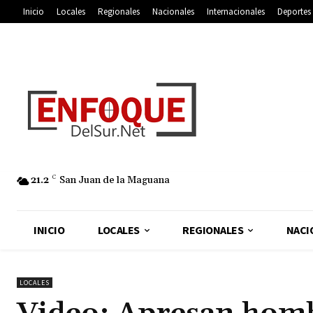
Inicio
Locales
Regionales
Nacionales
Internacionales
Deportes
21.2
C
San Juan de la Maguana
INICIO
LOCALES
REGIONALES
NACI
LOCALES