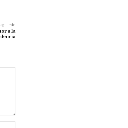
 siguiente
or a la
ndencia
Sitio