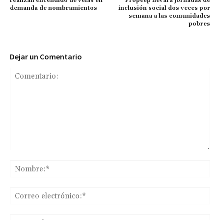
realizan encendido de velas en
Propeep llevará jornadas de
demanda de nombramientos
inclusión social dos veces por
semana a las comunidades
pobres
Dejar un Comentario
Comentario:
No
Co
ele
Sit