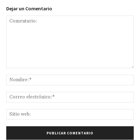
Dejar un Comentario
Comentario:
No
Co
ele
Sit
we