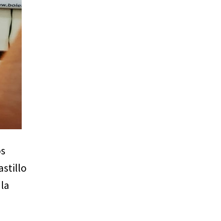
os
astillo
 la