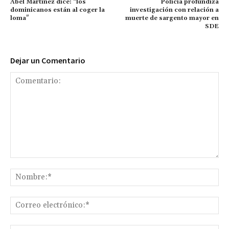
Abel Martínez dice: “los
Policía profundiza
dominicanos están al coger la
investigación con relación a
loma"
muerte de sargento mayor en
SDE
Dejar un Comentario
Comentario:
No
Co
ele