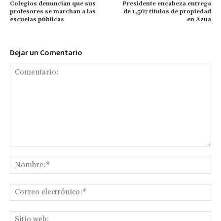
Colegios denuncian que sus
Presidente encabeza entrega
profesores se marchan a las
de 1,507 títulos de propiedad
escuelas públicas
en Azua
Dejar un Comentario
Comentario:
No
Co
ele
Sit