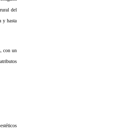
rural del
a y hasta
s, con un
atributos
stéticos