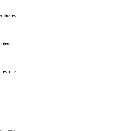
hembra es
potencial
eres, que
 siguiente