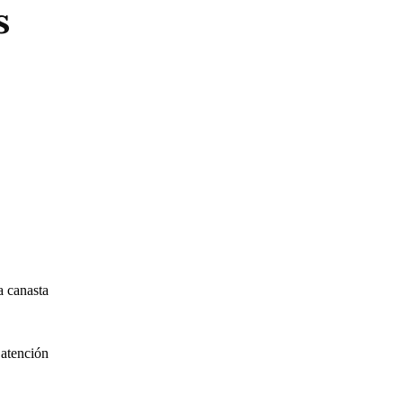
s
a canasta
 atención