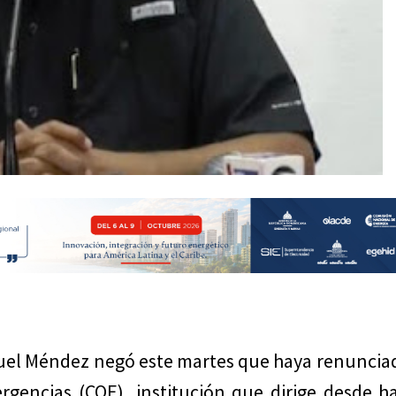
el Méndez negó este martes que haya renunciad
gencias (COE), institución que dirige desde h