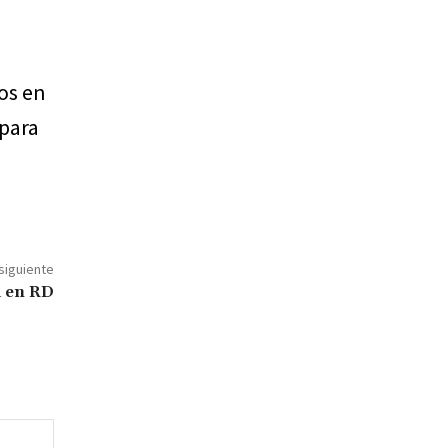
os en
 para
 siguiente
d en RD