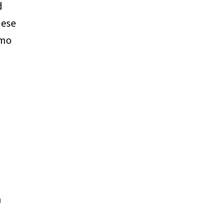
d
 ese
smo
n