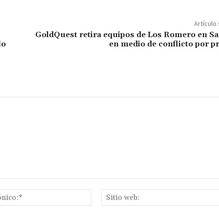
Artículo
GoldQuest retira equipos de Los Romero en S
lo
en medio de conflicto por p
Correo
electrónico:*