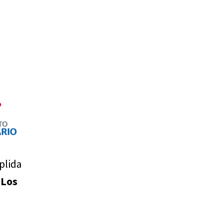
plida
n
Los