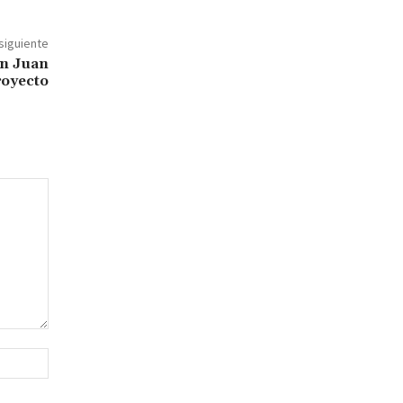
 siguiente
an Juan
royecto
Sitio
web: