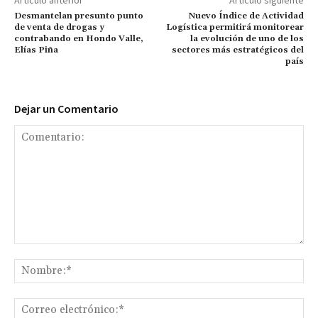
Desmantelan presunto punto
Nuevo Índice de Actividad
de venta de drogas y
Logística permitirá monitorear
contrabando en Hondo Valle,
la evolución de uno de los
Elías Piña
sectores más estratégicos del
país
Dejar un Comentario
Comentario:
No
Co