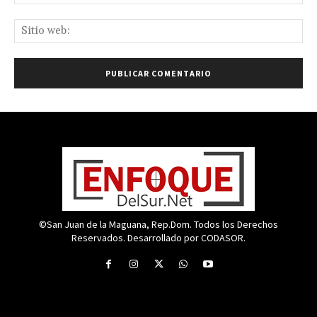
ele
Sit
we
©San Juan de la Maguana, Rep.Dom. Todos los Derechos
Reservados. Desarrollado por CODASOR.