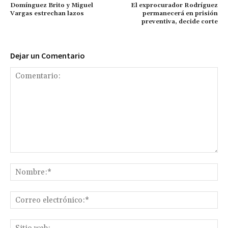
Domínguez Brito y Miguel
El exprocurador Rodríguez
Vargas estrechan lazos
permanecerá en prisión
preventiva, decide corte
Dejar un Comentario
Comentario:
No
Co
ele
Sit