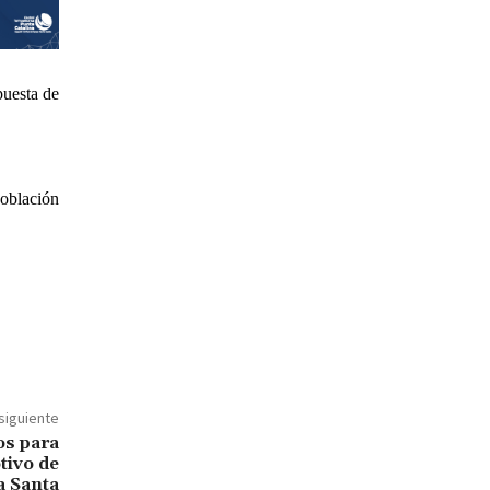
puesta de
población
 siguiente
os para
tivo de
 Santa