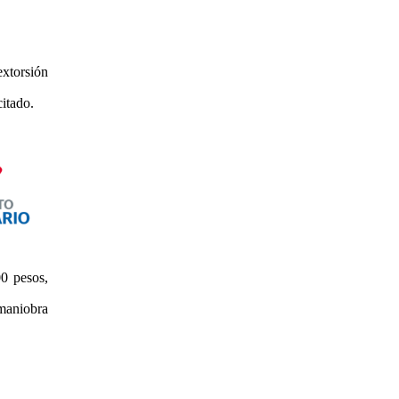
extorsión
itado.
0 pesos,
maniobra