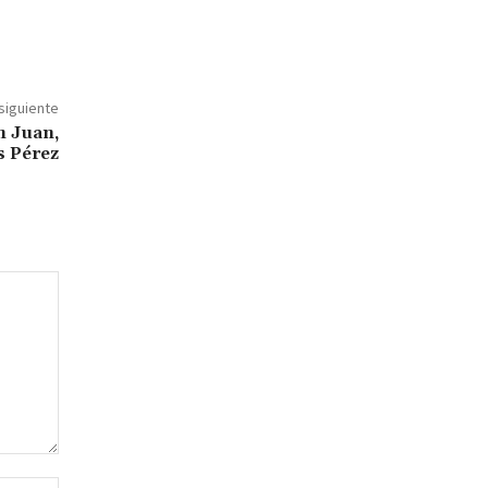
 siguiente
n Juan,
s Pérez
Sitio