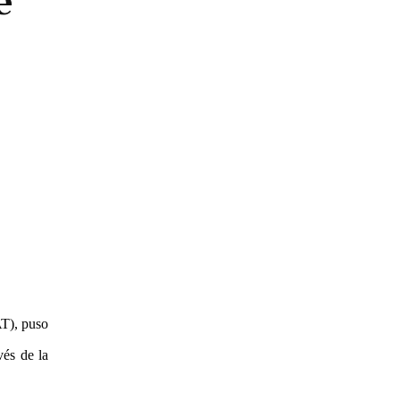
e
AT), puso
vés de la