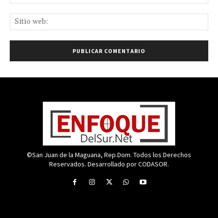
ele
Sit
we
©San Juan de la Maguana, Rep.Dom. Todos los Derechos
Reservados. Desarrollado por CODASOR.