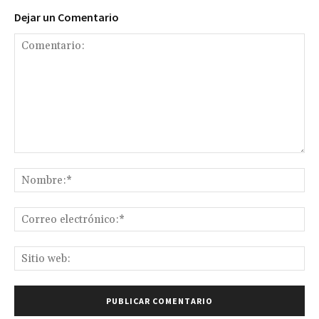
Dejar un Comentario
Comentario:
No
Co
ele
Sit
we