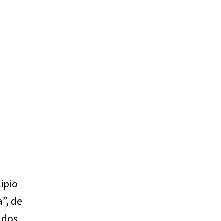
ipio
”, de
 dos