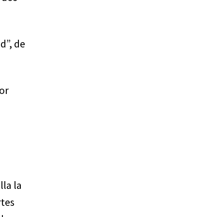
d”, de
or
la la
rtes