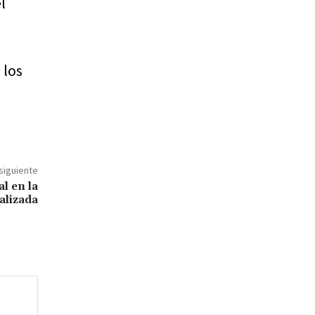
l
 los
 siguiente
l en la
alizada