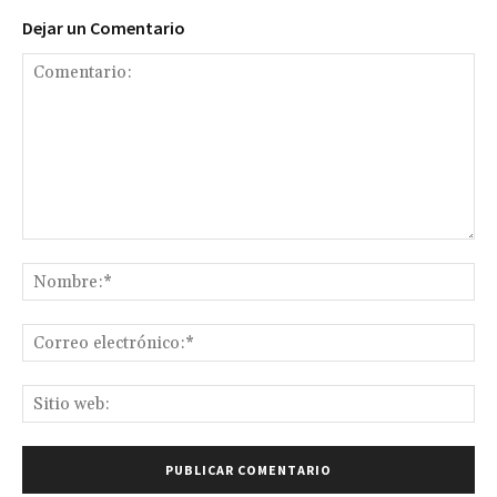
Dejar un Comentario
Comentario:
No
Co
ele
Sit
we